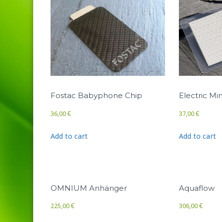
Fostac Babyphone Chip
Electric Min
36,00
€
37,00
€
Add to cart
Add to cart
OMNIUM Anhänger
Aquaflow
225,00
€
306,00
€