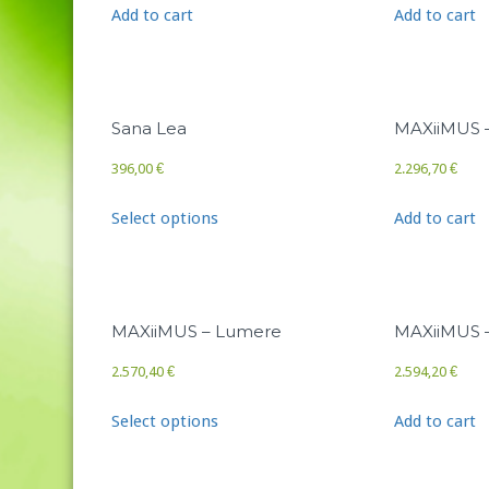
Add to cart
Add to cart
Sana Lea
MAXiiMUS – 
396,00
€
2.296,70
€
Select options
Add to cart
MAXiiMUS – Lumere
MAXiiMUS 
2.570,40
€
2.594,20
€
Select options
Add to cart