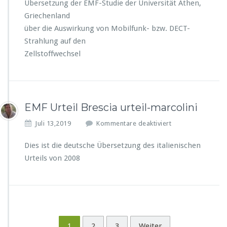
r
Übersetzung der EMF-Studie der Universität Athen,
y
h
E
s
Griechenland
e
M
t
über die Auswirkung von Mobilfunk- bzw. DECT-
r
F
r
d
Strahlung auf den
–
a
–
S
Zellstoffwechsel
h
G
t
l
e
u
u
f
d
n
a
i
g
h
e
EMF Urteil Brescia urteil-marcolini
v
r
d
e
f
e
f
Juli 13,2019
Kommentare deaktiviert
r
ü
r
ü
a
r
U
r
Dies ist die deutsche Übersetzung des italienischen
n
d
n
E
t
Urteils von 2008
i
i
M
w
e
v
F
o
G
e
U
r
e
r
r
t
s
s
t
l
u
i
e
i
n
t
i
1
2
3
Weiter