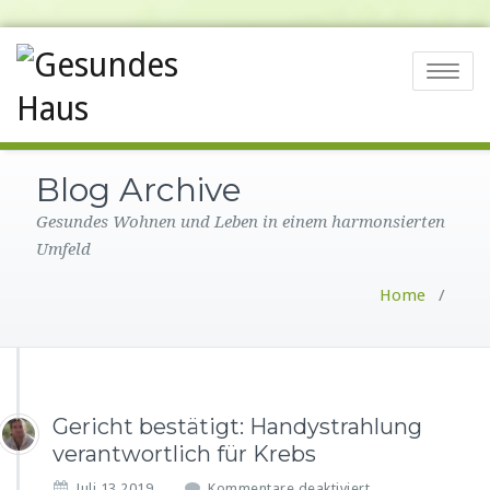
Toggle na
Blog Archive
Gesundes Wohnen und Leben in einem harmonsierten
Umfeld
Home
/
Gericht bestätigt: Handystrahlung
verantwortlich für Krebs
f
Juli 13,2019
Kommentare deaktiviert