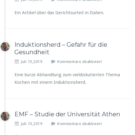
ü
r
Ein Artikel über das Gerichtsurteil in Italien.
G
e
r
i
c
Induktionsherd – Gefahr für die
h
Gesundheit
t
b
f
Juli 13,2019
Kommentare deaktiviert
e
ü
s
r
Eine kurze Abhandlung zum vieldiskutierten Thema
t
I
Kochen mit einem Induktionsherd.
ä
n
t
d
i
u
g
k
t:
t
EMF – Studie der Universität Athen
H
i
a
o
f
Juli 13,2019
Kommentare deaktiviert
n
n
ü
d
s