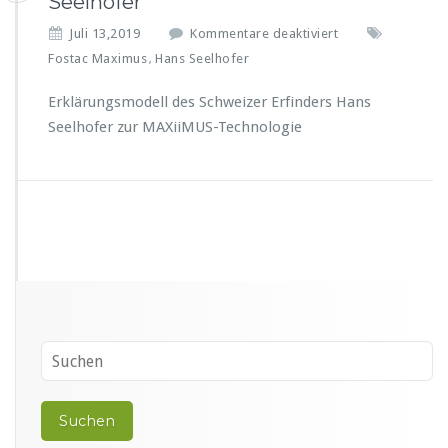
Seelhofer
f
Juli 13,2019
Kommentare deaktiviert
ü
Fostac Maximus
Hans Seelhofer
,
r
M
Erklärungsmodell des Schweizer Erfinders Hans
A
Seelhofer zur MAXiiMUS-Technologie
X
i
i
M
U
S
-
T
e
c
h
n
o
l
o
g