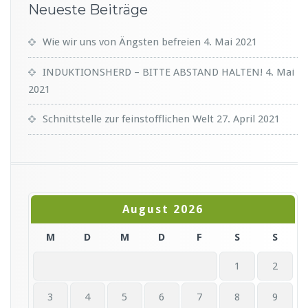
Neueste Beiträge
Wie wir uns von Ängsten befreien
4. Mai 2021
INDUKTIONSHERD – BITTE ABSTAND HALTEN!
4. Mai
2021
Schnittstelle zur feinstofflichen Welt
27. April 2021
August 2026
M
D
M
D
F
S
S
1
2
3
4
5
6
7
8
9