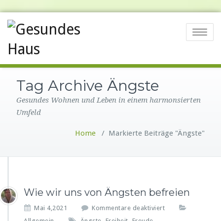
Toggle na
Tag Archive Ängste
Gesundes Wohnen und Leben in einem harmonsierten
Umfeld
Home
/
Markierte Beiträge "Ängste"
Wie wir uns von Ängsten befreien
f
Mai 4,2021
Kommentare deaktiviert
ü
Allgemein
Ängste
Freiheit
Freude