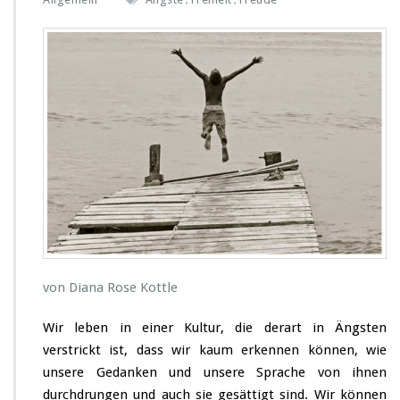
,
,
r
W
i
e
w
i
r
u
n
s
v
o
n
Ä
n
g
von Diana Rose Kottle
s
t
Wir leben in einer Kultur, die derart in Ängsten
e
verstrickt ist, dass wir kaum erkennen können, wie
n
b
unsere Gedanken und unsere Sprache von ihnen
e
durchdrungen und auch sie gesättigt sind. Wir können